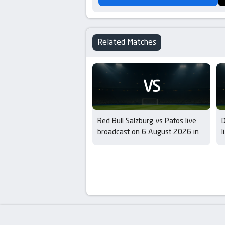
Related Matches
VS
Red Bull Salzburg vs Pafos live
broadcast on 6 August 2026 in
l
UEFA Europa League Qualifiers –
i
3rd Round
Q