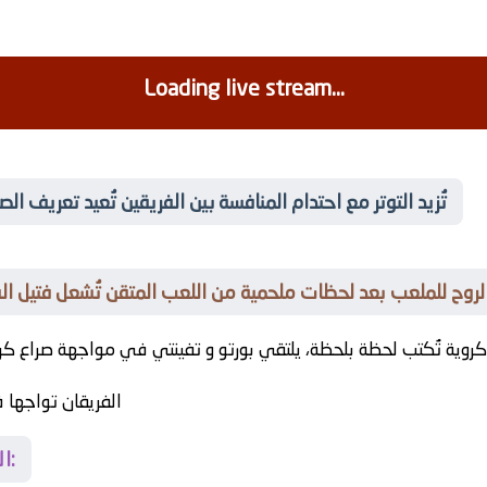
Loading live stream...
🎉 تُزيد التوتر مع احتدام المنافسة بين الفريقين تُعيد تعريف ال
يد الروح للملعب بعد لحظات ملحمية من اللعب المتقن تُشعل فتيل ال
كروية تُكتب لحظة بلحظة، يلتقي
بورتو
و
تفينتي
الفريقان تواجها 
الأجواء المحيطة بالمواجهة المرتقبة: