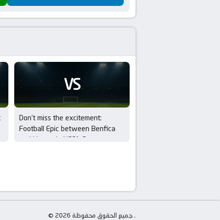
VS
t
Don’t miss the excitement:
Football Epic between Benfica
and Hearts in UEFA Europa
League Qualifiers – 3rd Round
© جميع الحقوق محفوظة 2026 .