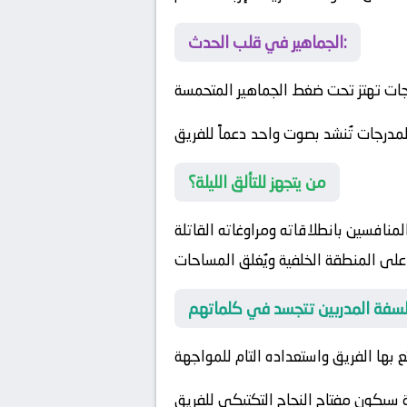
الجماهير في قلب الحدث:
جات تهتز تحت ضغط الجماهير المتحمسة
لمدرجات تُنشد بصوت واحد دعماً للفريق
من يتجهز للتألق الليلة؟
لمنافسين بانطلاقاته ومراوغاته القاتلة
لى المنطقة الخلفية ويُغلق المساحات
ع بها الفريق واستعداده التام للمواجهة
ة سيكون مفتاح النجاح التكتيكي للفريق