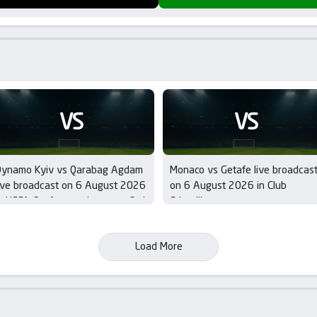
VS
VS
Dynamo Kyiv vs Qarabag Agdam
Monaco vs Getafe live broadcas
ive broadcast on 6 August 2026
on 6 August 2026 in Club
n UEFA Conference League – 3rd
Friendlies
ualifying Round
Load More