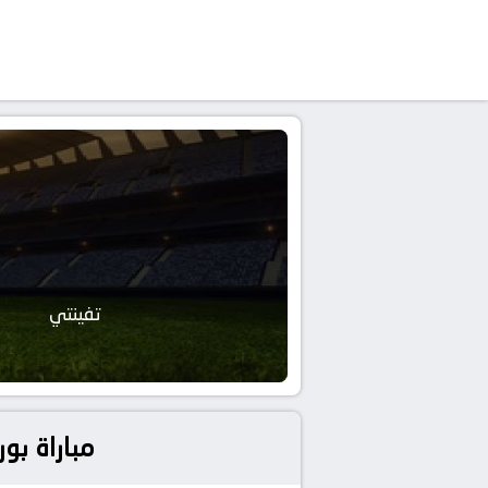
تفينتي
مباراة بورتو وتفينتي تُق