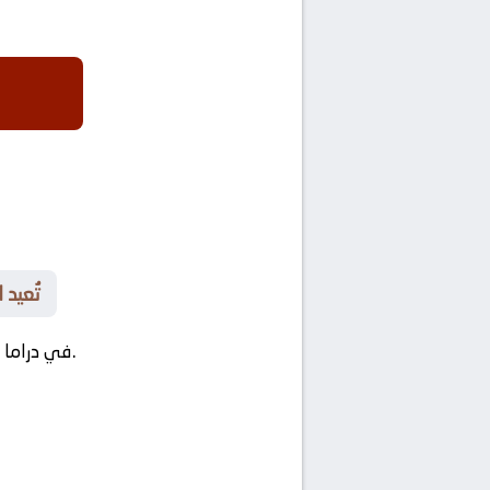
🔔 تُع
في مواجهة صراع كروي يشعل الشغف ويدفع الحدود الفنية.
في دراما 