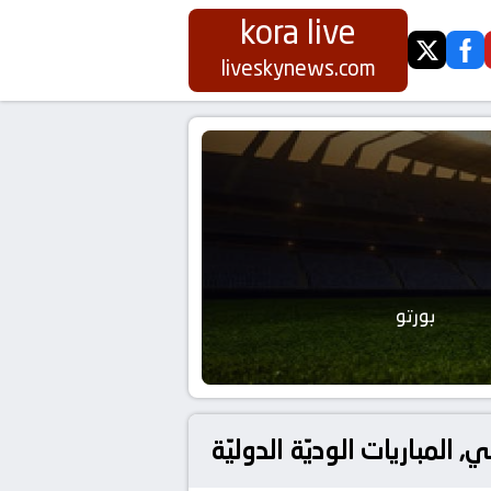
kora live
twitter
fa
liveskynews.com
بورتو