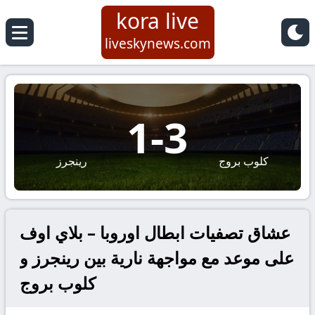
kora live
liveskynews.com
1
-
3
كلوب بروج
رينجرز
عشاق تصفيات ابطال اوروبا – بلاي اوف
على موعد مع مواجهة نارية بين رينجرز و
كلوب بروج