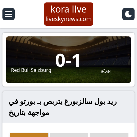
kora live
liveskynews.com
0
-
1
بورتو
Red Bull Salzburg
ريد بول سالزبورغ يتربص بـ بورتو في
مواجهة بتاريخ