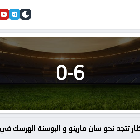
cebook
youtube
telegram
skin
0
-
6
ظار تتجه نحو سان مارينو و البوسنة الهرسك في 