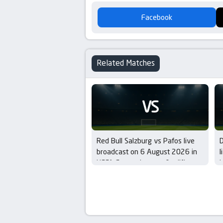
Facebook
Related Matches
VS
Red Bull Salzburg vs Pafos live
broadcast on 6 August 2026 in
l
UEFA Europa League Qualifiers –
i
3rd Round
Q