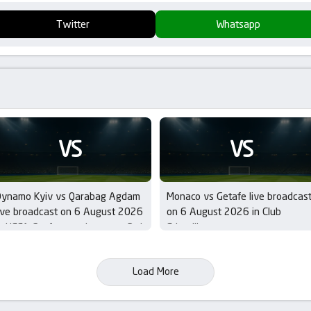
Twitter
Whatsapp
VS
VS
Dynamo Kyiv vs Qarabag Agdam
Monaco vs Getafe live broadcas
ive broadcast on 6 August 2026
on 6 August 2026 in Club
n UEFA Conference League – 3rd
Friendlies
ualifying Round
Load More