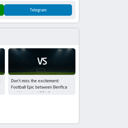
Telegram
VS
t
Don’t miss the excitement:
Football Epic between Benfica
and Hearts in UEFA Europa
League Qualifiers – 3rd Round