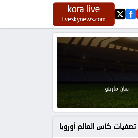
kora live
twitter
fa
liveskynews.com
سان مارينو
تصفيات كأس العالم أوروبا