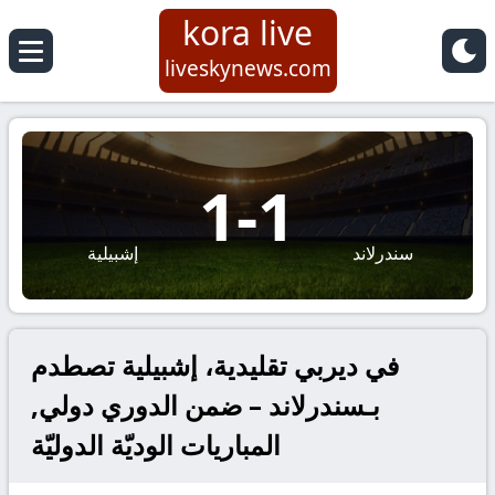
kora live
liveskynews.com
1
-
1
سندرلاند
إشبيلية
في ديربي تقليدية، إشبيلية تصطدم
بـسندرلاند – ضمن الدوري دولي,
المباريات الوديّة الدوليّة