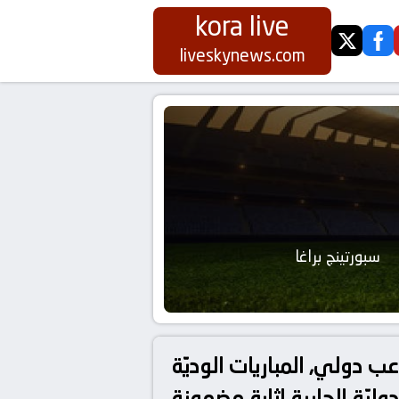
kora live
twitter
fa
liveskynews.com
سبورتينج براغا
عب دولي, المباريات الوديّة