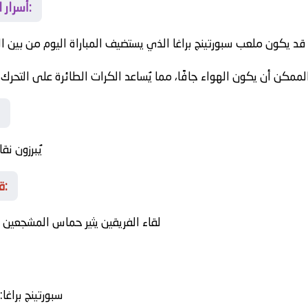
أسرار المكان الذي ستُحسم فيه المواجهة:
قد يكون ملعب سبورتينج براغا الذي يستضيف المباراة اليوم من بين الأكبر عالميً
ممكن أن يكون الهواء جافًا، مما يُساعد الكرات الطائرة على التحرك
يُبرزون 
قراءة في مسارات المباراة المحتملة:
لقاء الفريقين يثير حماس المشجعين 
سبورتينج براغا
: