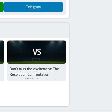
Telegram
VS
Don’t miss the excitement: The
Resolution Confrontation
between Middlesbrough and
Wrexham in EFL Cup – 1st Round