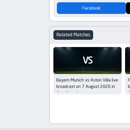
Facebook
Related Matches
VS
Bayern Munich vs Aston Villa live
F
broadcast on 7 August 2026 in
b
Club Friendlies
C