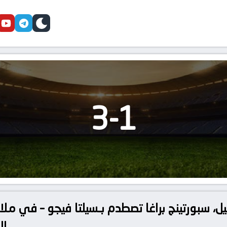
cebook
youtube
telegram
skin
3
-
1
يل، سبورتينج براغا تصطدم بـسيلتا فيجو – في ملا
الدوليّة الجارية إثارة مضمونة.