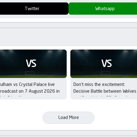
Twitter
Whatsapp
VS
VS
ulham vs Crystal Palace live
Don’t miss the excitement:
roadcast on 7 August 2026 in
Decisive Battle between Wolves
lub Friendlies
and Port Vale in EFL Cup – 1st
Round
Load More