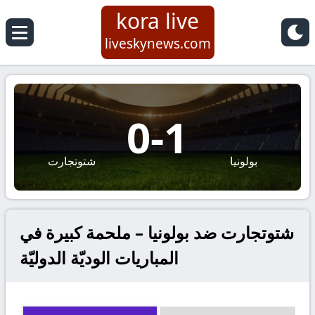
kora live
liveskynews.com
0
-
1
بولونيا
شتوتجارت
شتوتجارت ضد بولونيا – ملحمة كبيرة في
المباريات الوديّة الدوليّة