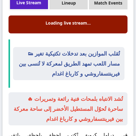
Live Stream
Lineup
Match Events
Loading live stream...
👟 تُقلب الموازين بعد تدخلات تكتيكية تغير
مسار اللعب تمهد الطريق لمعركة لا تُنسى بين
فيرينتسفاروشي و كارباغ اغدام
🔥 تُشد الانتباه بلمحات فنية رائعة وتمريرات
ساحرة تُحوّل المستطيل الأخضر إلى ساحة معركة
بين فيرينتسفاروشي و كارباغ اغدام
في دراما كروية تُكتب لحظة بلحظة، يلتقي