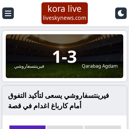
kora live
liveskynews.com
1
-
3
Qarabag Agdam
فيرينتسفاروشي
فيرينتسفاروشي يسعى لتأكيد التفوق
أمام كارباغ اغدام في قصة