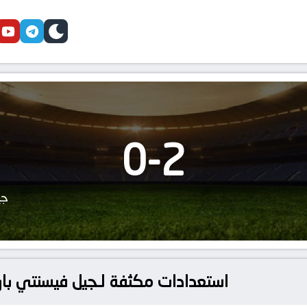
cebook
youtube
telegram
skin
0
-
2
جي
استعدادات مكثفة لـجيل فيسنتي با