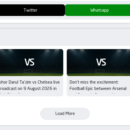
Twitter
Whatsapp
VS
VS
ohor Darul Ta’zim vs Chelsea live
Don’t miss the excitement:
roadcast on 9 August 2026 in
Football Epic between Arsenal
lub Friendlies
and Borussia Dortmund in
Emirates Cup – Final
Load More