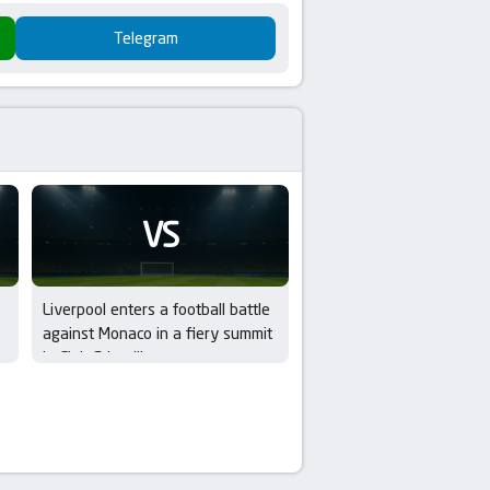
Telegram
VS
Liverpool enters a football battle
against Monaco in a fiery summit
in Club Friendlies