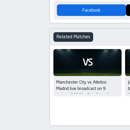
Facebook
Related Matches
VS
Manchester City vs Atletico
J
Madrid live broadcast on 9
b
August 2026 in Club Friendlies
C