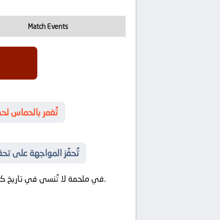
Match Events
⚡ تُغمر بالحماس 
👟 تُحفّز المواجهة على 
في مواجهة صراع كروي يشعل الشغف ويدفع الحدود الفنية.
في ملحمة لا تُنسى في تاريخ كر