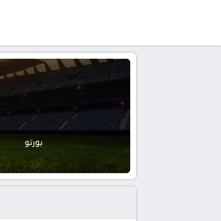
بورتو