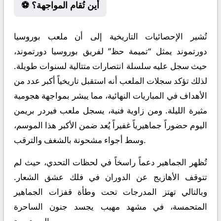
⚽ أين تُقام المواجهة؟
تُشير الإحصائيات التاريخية إلى أن ملعب بوروسيا
دورتموند يمثل “تميمة حظ” لفريق بوروسيا دورتموند،
حيث سجل عليه سلسلة انتصارات متتالية لسنوات طويلة.
لذلك تؤكد سجلات الملعب أنه استقبل تاريخياً أكبر عدد من
الأهداف في المباريات النهائية، مما يبشر بمواجهة هجومية
مثيرة الليلة. ومن زاوية فنية، يسجل ملعب فيردر بريمن
اليوم حضوراً جماهيرياً غفيراً يُعد ضمن الأكبر هذا الموسم،
وسط أجواء مشحونة بالشغف والترقب.
تُظهر الجماهير دعماً راسخاً في لحظات التحدي، حيث لم
تتوقف الأهازيج عن الدوران في فلك عشق الشعار.
وبالتالي تهتز المدرجات تحت وطأة قفزات الجماهير
المتحمسة، في مشهد مهيب يجسد جنون الساحرة