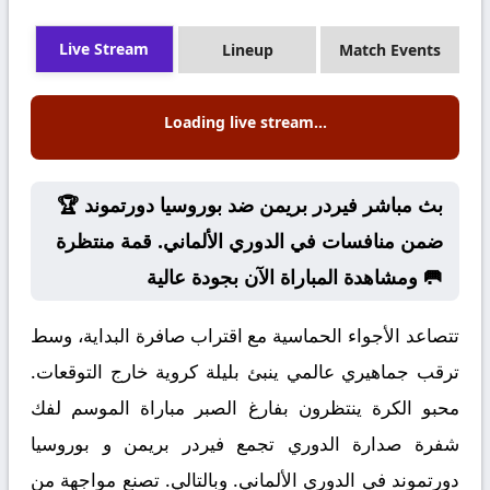
Live Stream
Lineup
Match Events
Loading live stream...
🏆 بث مباشر فيردر بريمن ضد بوروسيا دورتموند
ضمن منافسات في الدوري الألماني. قمة منتظرة
ومشاهدة المباراة الآن بجودة عالية 🥅
تتصاعد الأجواء الحماسية مع اقتراب صافرة البداية، وسط
ترقب جماهيري عالمي ينبئ بليلة كروية خارج التوقعات.
محبو الكرة ينتظرون بفارغ الصبر مباراة الموسم لفك
شفرة صدارة الدوري تجمع فيردر بريمن و بوروسيا
دورتموند في الدوري الألماني. وبالتالي. تصنع مواجهة من