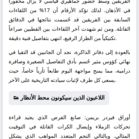
الفريقين وسط حضور جماهيري قياسي لا يزال محفوراً
في الأذهان. لذلك تؤكد الأرقام أن 17% من اللقاءات
السابقة بين الفريقين قد حُسمت نتائجها في الدقائق
القاتلة. ومن ثم شهدت آخر اللقاءات بين القطبين صراعاً
تكتيكياً من الطراز الرفيع، انتهى بتفاصيل فنية دقيقة.
بالعودة إلى دفاتر الذاكرة، نجد أن الجانبين قد التقيا في
نهائي كؤوس مثير حُسم بأدق التفاصيل الصغيرة وصافرة
درامية، مما يمنح مواجهة اليوم طابعاً ثأرياً خاصاً، حيث
يسعى كل طرف لإثبات سيادته التاريخية على الآخر.
👟 اللاعبون الذين سيكونون محط الأنظار
أوراق فيردر بريمن:
صانع الفرص الذي يجيد قراءة
تحركات الزملاء وإيصال الكرات القاتلة في التوقيت
المثالي. وبالتالي النجم المتعدد المواهب الذي يشكل