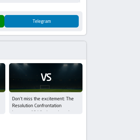
Telegram
VS
Don’t miss the excitement: The
Resolution Confrontation
between Middlesbrough and
Wrexham in EFL Cup – 1st Round