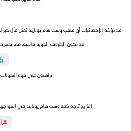
قد تؤكد الإحصائيات أن ملعب وست هام يونايتد يُمثل فأل خير لفريق 63، حيث لم يخسر فيه من
قد تكون الظروف الجوية قاسية، مما يختبر صلا
رؤية تحليلية دقيقة قبل صافرة البداية:
يراهنون على قوة التحولات
التاريخ يُرجح كفة وست هام يونايتد في المواجها
قرارات المدربين… بين الجرأة والواقعية: