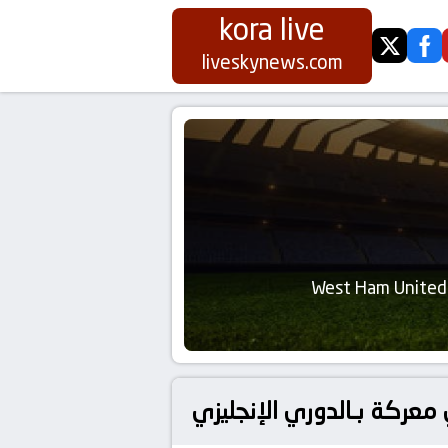
kora live
twitter
fa
liveskynews.com
West Ham United
عركة بـالدوري الإنجليزي