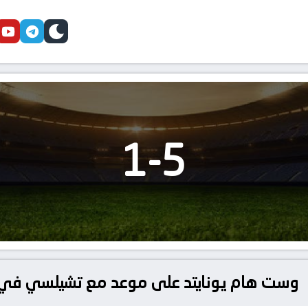
cebook
youtube
telegram
skin
1
-
5
وست هام يونايتد على موعد مع تشيلسي في م