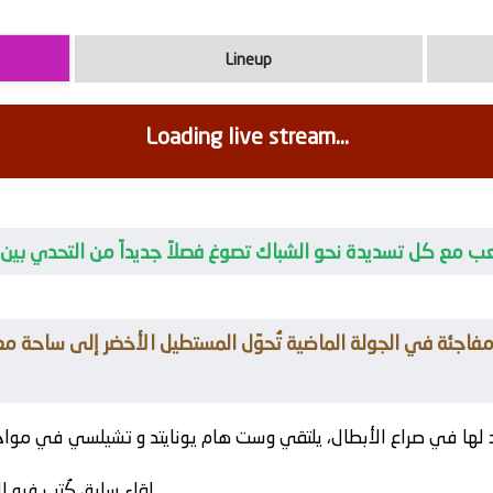
Lineup
Loading live stream...
الملعب مع كل تسديدة نحو الشباك تصوغ فصلاً جديداً من التحدي ب
لها في صراع الأبطال، يلتقي
وست هام يونايتد
و
تشيلسي
لقاء سابق كُتب فيه ال