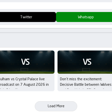
Twitter
Whatsapp
VS
VS
ulham vs Crystal Palace live
Don’t miss the excitement:
roadcast on 7 August 2026 in
Decisive Battle between Wolves
lub Friendlies
and Port Vale in EFL Cup – 1st
Round
Load More