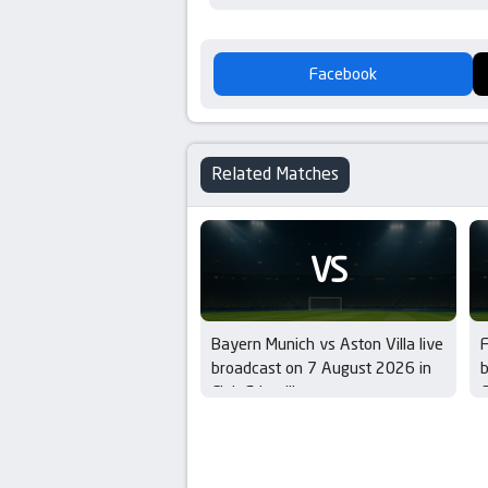
Facebook
Related Matches
VS
Bayern Munich vs Aston Villa live
F
broadcast on 7 August 2026 in
b
Club Friendlies
C