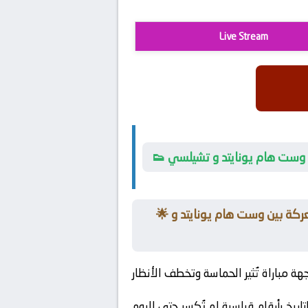
Live Stream
ين وست هام يونايتد و تشيلسي
🌟 تُشعل الصراع على اللقب بعد نتائج مفاجئة في الجولة الماضية تُحوّل المستطيل الأخضر إلى ساحة معركة بين وست هام يونايتد و
تاريخ بأرقام قياسية لم تُكسر حتى اليوم