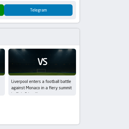
Telegram
VS
Liverpool enters a football battle
against Monaco in a fiery summit
in Club Friendlies