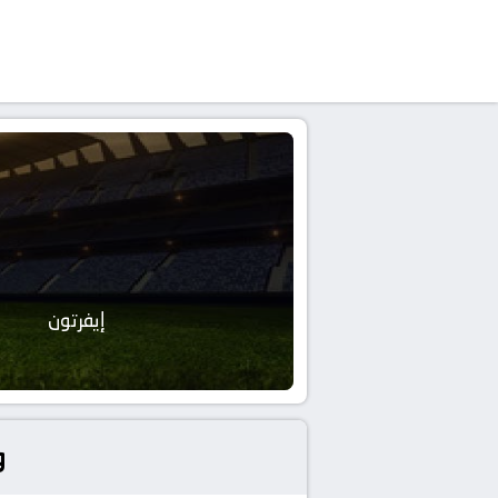
إيفرتون
و