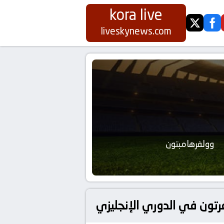
kora live
twitter
fa
liveskynews.com
وولفرهامبتون
فرتون في الدوري الإنجليزي