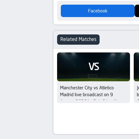
Facebook
Related Matches
VS
Manchester City vs Atletico
J
Madrid live broadcast on 9
b
August 2026 in Club Friendlies
C