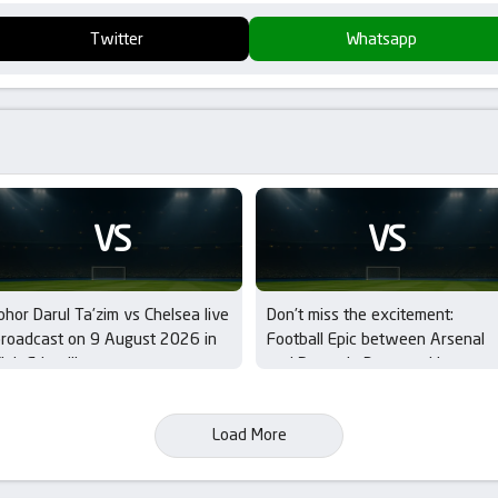
Twitter
Whatsapp
VS
VS
ohor Darul Ta’zim vs Chelsea live
Don’t miss the excitement:
roadcast on 9 August 2026 in
Football Epic between Arsenal
lub Friendlies
and Borussia Dortmund in
Emirates Cup – Final
Load More