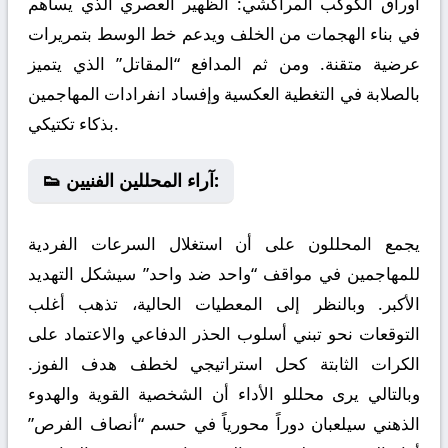
أوراق الكوكب المراكشي:
الظهير العصري الذي يساهم
في بناء الهجمات من الخلف ويدعم خط الوسط بتمريرات
عرضية متقنة. ومن ثم المدافع “المقاتل” الذي يتميز
بالصلابة في التغطية العكسية وإفساد انفرادات المهاجمين
بذكاء تكتيكي.
👟 آراء المحللين الفنيين:
يجمع المحللون على أن استغلال السرعات الفردية
للمهاجمين في مواقف “واحد ضد واحد” سيشكل التهديد
الأكبر. وبالنظر إلى المعطيات الحالية، تذهب أغلب
التوقعات نحو تبني أسلوب الحذر الدفاعي والاعتماد على
الكرات الثابتة كحل استراتيجي لخطف هدف الفوز.
وبالتالي يرى محللو الأداء أن الشخصية القوية والهدوء
الذهني سيلعبان دوراً محورياً في حسم “أنصاف الفرص”