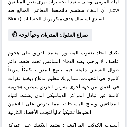
أمام المرمى. وعلى صعيد التحضيرات، يرى بعض المتابعين
أن اللقاء سيتسم بالتحفظ الدفاعي المبالغ فيه (Low
Block) لتفادي استقبال هدف مبكر يربك الحسابات.
⏱️ صراع العقول: المدربان وجهاً لوجه
تكتيك اتحاد يعقوب المنصور:
يعتمد الفريق على هجوم
عاصف لا يرحم، يضع الدفاع المنافس تحت ضغط دائم
طوال التسعين دقيقة. فيما ينتهج المدرب تكتيكاً سريعاً
كالبرق في التحولات، مما يربك تنظيم الدفاع ويخلق ثغرات
في العمق. من جهة أخرى، يفرض الفريق سيطرة هجومية
كاملة عبر تبادل المراكز الديناميكي الذي يشتت انتباه
المدافعين ويفتح المساحات. مما يفرض على اللاعبين
انضباطاً تكتيكياً عالياً لتجنب الأخطاء الكارثية.
أسلوب الكوكب المراكشي:
يعتمد التكتيك على تمركز