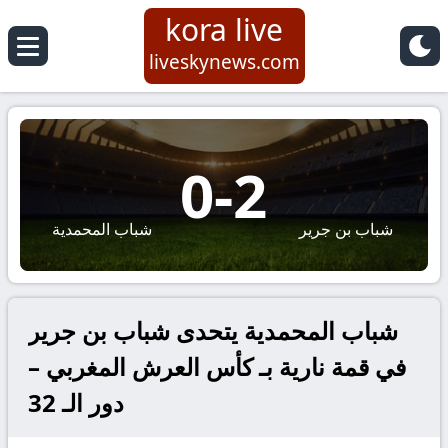
kora live
liveskynews.com
0
-
2
شباب بن جرير
شباب المحمدية
شباب المحمدية يتحدى شباب بن جرير
في قمة نارية بـ كأس العرش المغربي –
دور الـ 32