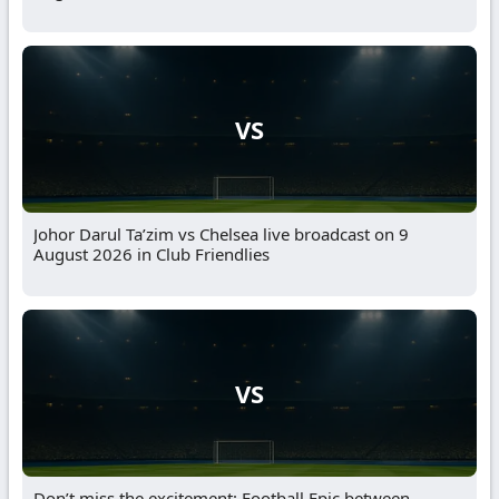
VS
Johor Darul Ta’zim vs Chelsea live broadcast on 9
August 2026 in Club Friendlies
VS
Don’t miss the excitement: Football Epic between