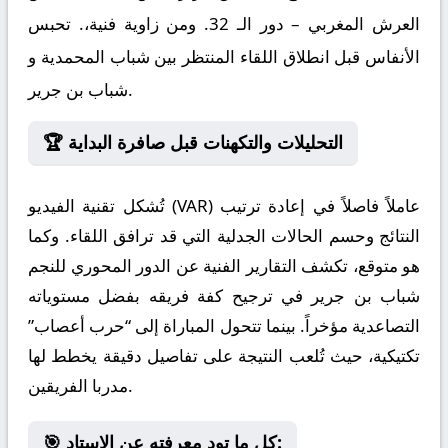
العرش المغربي – دور الـ 32. ومن زاوية فنية،. تحبس
الأنفاس قبل انطلاق اللقاء المنتظر بين شباب المحمدية و
شباب بن جرير.
🏆 التحليلات والتكهنات قبل صافرة البداية
تُشكل تقنية الفيديو (VAR) عاملاً فاصلاً في إعادة ترتيب
النتائج وحسم الحالات الجدلية التي قد ترافق اللقاء. وكما
هو متوقع، تكشف التقارير الفنية عن الدور المحوري للنجم
شباب بن جرير في ترجيح كفة فريقه بفضل مستوياته
التصاعدية مؤخراً. بينما تتحول المباراة إلى “حرب أعصاب”
تكتيكية، حيث تُلعب النتيجة على تفاصيل دقيقة يخطط لها
مدربا الفريقين.
🎯 كل ما تود معرفته عن الاستاد: