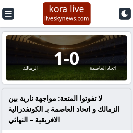
kora live
liveskynews.com
1
-
0
اتحاد العاصمة
الزمالك
لا تفوتوا المتعة: مواجهة نارية بين
الزمالك و اتحاد العاصمة بـ الكونفدرالية
الافريقية – النهائي