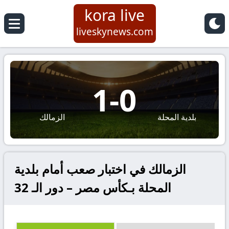
kora live
liveskynews.com
1
-
0
بلدية المحلة
الزمالك
الزمالك في اختبار صعب أمام بلدية
المحلة بـكأس مصر – دور الـ 32