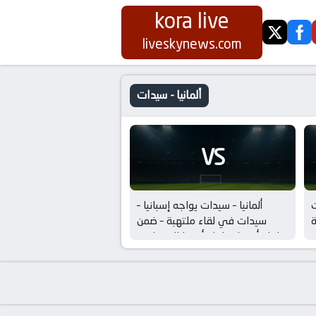
kora live
twitter
fa
liveskynews.com
ألمانيا - سيدات
VS
ت
ألمانيا – سيدات يواجه إسبانيا –
ة
سيدات في لقاء ملتهبة – ضمن
بطولة أوروبا, بطولة أوروبا للسيدات –
نصف النهائي الرسمية