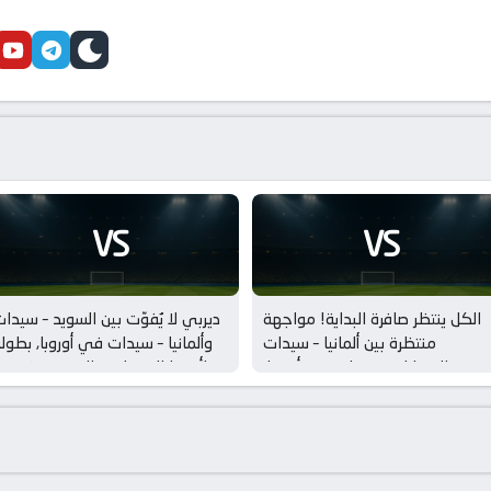
cebook
youtube
telegram
skin
VS
VS
الكل ينتظر صافرة البداية! مواجهة
ديربي لا يُفوّت بين السويد – سيدا
منتظرة بين ألمانيا – سيدات
وألمانيا – سيدات في أوروبا, بطول
والدنمارك – سيدات في أوروبا,
أوروبا للسيدات – المتعة مضمونة!
بطولة أوروبا للسيدات