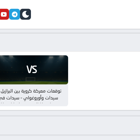
cebook
youtube
telegram
skin
VS
توقعات معركة كروية بين البرازيل 
سيدات وأوروغواي – سيدات في
امريكا الجنوبية, كوبا امريكا 
سيدات – نصف النهائي