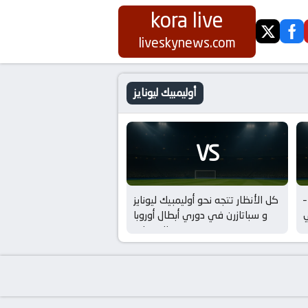
kora live
twitter
fa
liveskynews.com
أوليمبيك ليونايز
VS
–
كل الأنظار تتجه نحو أوليمبيك ليونايز
ي
و سباتازرن في دوري أبطال أوروبا
ت
للسيدات