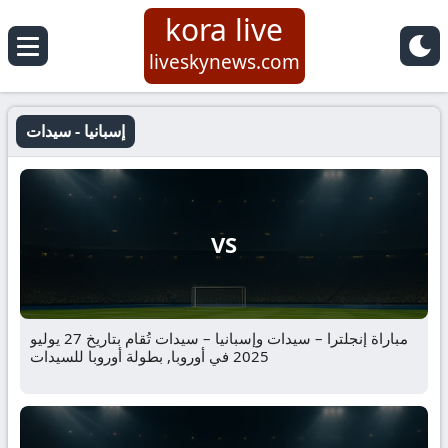
kora live
liveskynews.com
إسبانيا - سيدات
VS
مباراة إنجلترا – سيدات وإسبانيا – سيدات تُقام بتاريخ 27 يوليو
2025 في أوروبا, بطولة أوروبا للسيدات