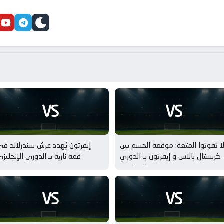
cebook
youtube
telegram
skin
VS
VS
ا تفوتوا المتعة: موقعة الحسم بين
إيفرتون يُهدد عرش سندرلاند ف
كريستال بالاس و إيفرتون بـ الدوري
قمة نارية بـ الدوري الإنجليز
الإنجليزي
VS
VS