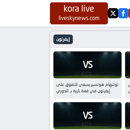
kora live
twitter
fa
liveskynews.com
إيفرتون
VS
ي
توتنهام هوتسبر يسعى للتفوق على
ي
إيفرتون في قمة نارية بـ الدوري
الإنجليزي
VS