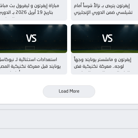
إيفرتون يتربص بـ نزالاً شرساً أمام
مباراة إيفرتون و ليفربول بث مباش
تشيلسي ضمن الدوري الإنجليزي
بتاريخ 19 أبريل 2026 بـ الد
الإنجليز
VS
VS
إيفرتون و مانشستر يونايتد وجهاً
استعدادات استثنائية لـ نيوكاس
لوجه.. معركة تكتيكية فض
يونايتد قبل معركة تكتيكية المصي
الاشتباك في الدوري الإنجليزي
أمام إيفرتو
Load More