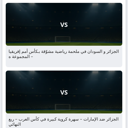
VS
الجزائر و السودان في ملحمة رياضية مشوّقة بـكأس أمم إفريقيا
– المجموعة ه
VS
الجزائر ضد الإمارات – سهرة كروية كبيرة في كأس العرب – ربع
النهائي