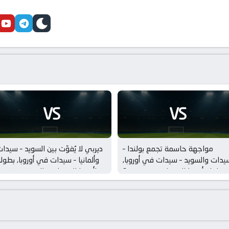
cebook
youtube
telegram
skin
VS
VS
مواجهة حاسمة تجمع بولندا –
ديربي لا يُفوّت بين السويد – سيدا
يدات والسويد – سيدات في أوروبا,
وألمانيا – سيدات في أوروبا, بطول
بطولة أوروبا للسيدات – من ينتصر؟
أوروبا للسيدات – المتعة مضمونة!