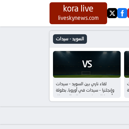
kora live
twitter
fa
liveskynews.com
السويد - سيدات
VS
ت
لقاء ناري بين السويد – سيدات
ة
وإنجلترا – سيدات في أوروبا, بطولة
أوروبا للسيدات – ربع النهائي – كل
الأنظار على الملعب!