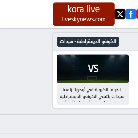
kora live
twitter
fa
liveskynews.com
الكونغو الديمقراطية - سيدات
VS
الدراما الكروية في أوجها! زامبيا –
سيدات يلتقي الكونغو الديمقراطية
– سيدات في أفريقيا, كأس أمم
إفريقيا – سيدات – الإثارة مضمونة!