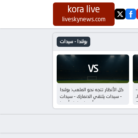
kora live
twitter
fa
liveskynews.com
بولندا - سيدات
VS
–
كل الأنظار تتجه نحو الملعب: بولندا
,
– سيدات يلتقي الدنمارك – سيدات
؟
في قمة أوروبا, بطولة أوروبا
للسيدات!