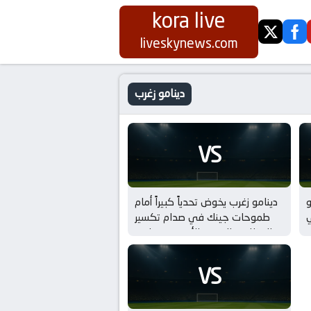
kora live
twitter
fa
liveskynews.com
دينامو زغرب
VS
و
دينامو زغرب يخوض تحدياً كبيراً أمام
ي
طموحات جينك في صدام تكسير
العظام بـ الدوري الأوروبي – بلاي
اوف
VS