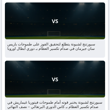
VS
سبورتنج لشبونة يتطلع لتحقيق الفوز على طموحات باريس
سان جيرمان في صدام تكسير العظام بـ دوري أبطال اوروبا
VS
سبورتنج لشبونة يختبر قوته أمام طموحات فيتوريا غيماريش في
صدام تكسير العظام بـ كاس الدوري البرتغالي – نصف النهائي