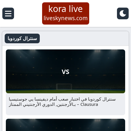
kora live
liveskynews.com
سنترال كوردوبا
VS
سنترال كوردوبا في اختبار صعب أمام ديفينسا يي جوستيسيا
بـالأرجنتين, الدوري الأرجنتيني الممتاز – Clausura