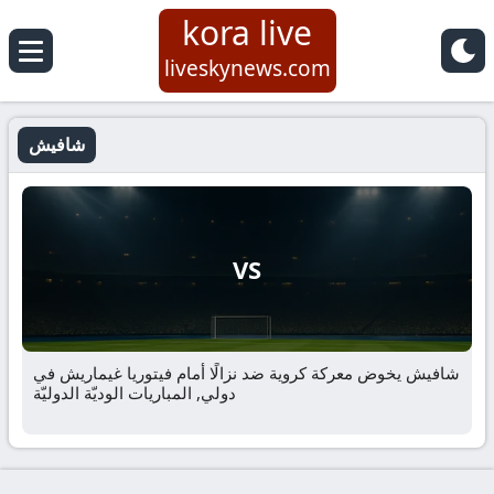
kora live
liveskynews.com
شافيش
VS
شافيش يخوض معركة كروية ضد نزالًا أمام فيتوريا غيماريش في
دولي, المباريات الوديّة الدوليّة