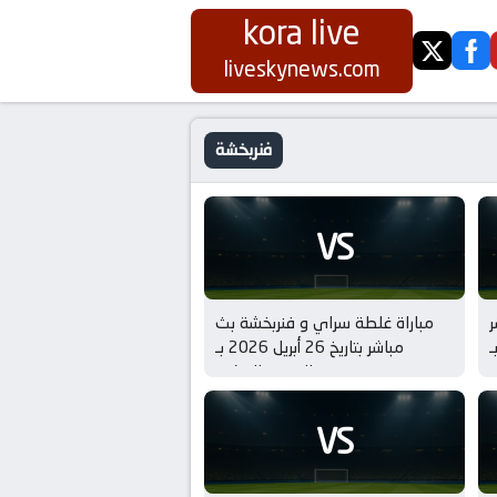
kora live
twitter
fa
liveskynews.com
فنربخشة
VS
مباراة غلطة سراي و فنربخشة بث
ـ
مباشر بتاريخ 26 أبريل 2026 بـ
ف
الدوري التركي
VS