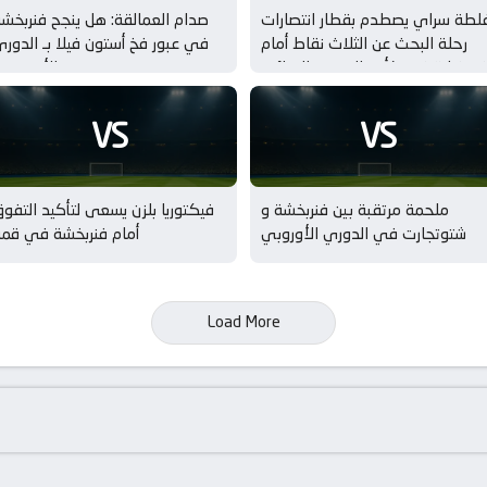
لطة سراي يصطدم بقطار انتصارات
صدام العمالقة: هل ينجح فنربخش
رحلة البحث عن الثلاث نقاط أمام
في عبور فخ أستون فيلا بـ الدور
نربخشة في كأس السوبر – النهائي
الأوروبي
VS
VS
ملحمة مرتقبة بين فنربخشة و
فيكتوريا بلزن يسعى لتأكيد التفو
شتوتجارت في الدوري الأوروبي
أمام فنربخشة في قمة
Load More