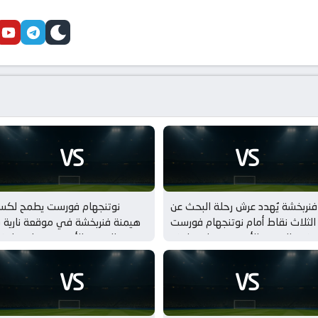
cebook
youtube
telegram
skin
VS
VS
فنربخشة يُهدد عرش رحلة البحث عن
نوتنجهام فورست يطمح لكسر
الثلاث نقاط أمام نوتنجهام فورست
هيمنة فنربخشة في موقعة نارية ب
في الدوري الأوروبي – بلاي اوف
الدوري الأوروبي – بلاي او
VS
VS