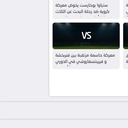
ة
ستياوا بوخارست يخوض معركة
ي
كروية ضد رحلة البحث عن الثلاث
؟
نقاط أمام فنربخشة في الدوري
الأوروبي
VS
ق
معركة حاسمة مرتقبة بين فنربخشة
و فيرينتسفاروشي في الدوري
الأوروبي