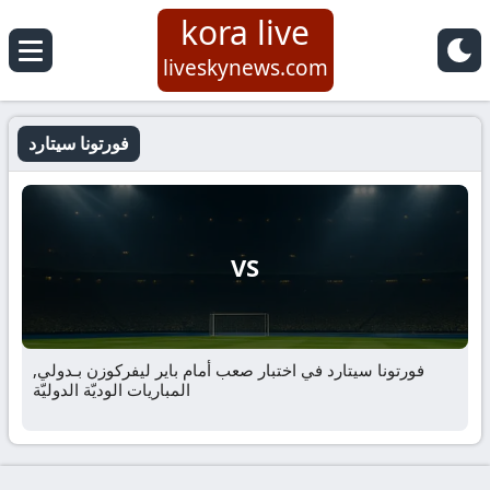
kora live
liveskynews.com
فورتونا سيتارد
VS
فورتونا سيتارد في اختبار صعب أمام باير ليفركوزن بـدولي,
المباريات الوديّة الدوليّة