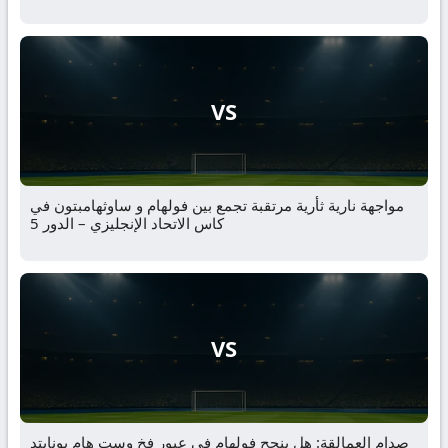
VS
مواجهة نارية ثأرية مرتقبة تجمع بين فولهام و ساوثهامبتون في
كاس الاتحاد الإنجليزي – الدور 5
VS
صدام العمالقة: هل ينجح فولهام في عبور فخ وست هام يونايتد