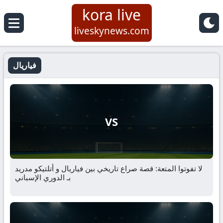
kora live
liveskynews.com
فياريال
VS
لا تفوتوا المتعة: قصة صراع تاريخي بين فياريال و أتلتيكو مدريد
بـ الدوري الإسباني