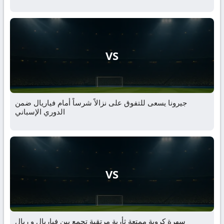
VS
جيرونا يسعى للتفوق على نزالاً شرساً أمام فياريال ضمن
الدوري الإسباني
VS
سهرة كروية ممتعة ثأرية مرتقبة تجمع بين فياريال و ريال