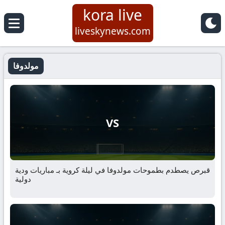
kora live
liveskynews.com
مولدوفا
VS
قبرص يصطدم بطموحات مولدوفا في ليلة كروية بـ مباريات ودية
دولية