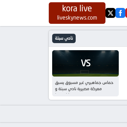
kora live
twitter
fa
liveskynews.com
نادي سبتة
VS
حماس جماهيري غير مسبوق يسبق
معركة مصيرية نادي سبتة و
ديبورتيفا ليونيسا