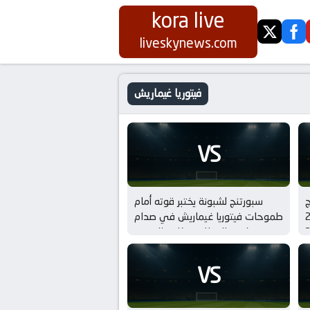
kora live
twitter
fa
liveskynews.com
فيتوريا غيماريش
VS
ج
سبورتنج لشبونة يختبر قوته أمام
 بتاريخ 23
طموحات فيتوريا غيماريش في صدام
تكسير العظام بـ كاس الدوري
البرتغالي – نصف النهائي
VS