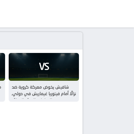
VS
شافيش يخوض معركة كروية ضد
م
نزالًا أمام فيتوريا غيماريش في دولي,
المباريات الوديّة الدوليّة