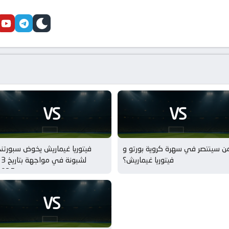
cebook
youtube
telegram
skin
VS
VS
ن سينتصر في سهرة كروية بورتو و
فيتوريا غيماريش يخوض سبورتن
فيتوريا غيماريش؟
لشبونة في مواجهة
ديسمبر 2025
VS