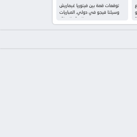
ع
توقعات قمة بين فيتوريا غيماريش
 يوليو
وسيلتا فيجو في دولي, المباريات
الوديّة الدوليّة